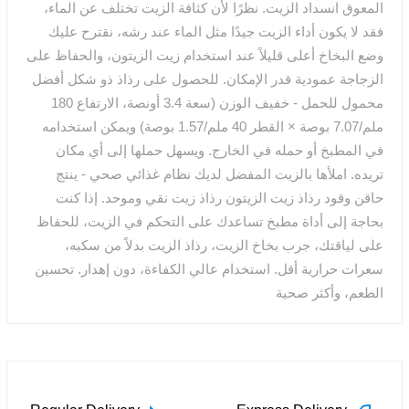
المعوق انسداد الزيت. نظرًا لأن كثافة الزيت تختلف عن الماء،
فقد لا يكون أداء الزيت جيدًا مثل الماء عند رشه، نقترح عليك
وضع البخاخ أعلى قليلاً عند استخدام زيت الزيتون، والحفاظ على
الزجاجة عمودية قدر الإمكان. للحصول على رذاذ ذو شكل أفضل
محمول للحمل - خفيف الوزن (سعة 3.4 أونصة، الارتفاع 180
ملم/7.07 بوصة × القطر 40 ملم/1.57 بوصة) ويمكن استخدامه
في المطبخ أو حمله في الخارج. ويسهل حملها إلى أي مكان
تريده. املأها بالزيت المفضل لديك نظام غذائي صحي - ينتج
حاقن وقود رذاذ زيت الزيتون رذاذ زيت نقي وموحد. إذا كنت
بحاجة إلى أداة مطبخ تساعدك على التحكم في الزيت، للحفاظ
على لياقتك، جرب بخاخ الزيت، رذاذ الزيت بدلاً من سكبه،
سعرات حرارية أقل. استخدام عالي الكفاءة، دون إهدار. تحسين
الطعم، وأكثر صحية