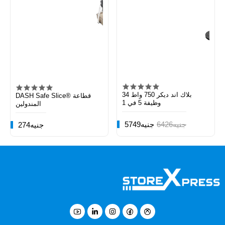
بلاك اند ديكر 750 واط 34
DASH Safe Slice® قطاعة
وظيفة 5 في 1
المندولين
6426جنيه
5749جنيه
274جنيه