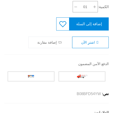
الكمية:
إضافة إلى السلة
اشترِ الآن
إضافة مقارنة
الدفع الآمن المضمون
نص:
B08BFD54YW
العلامات: