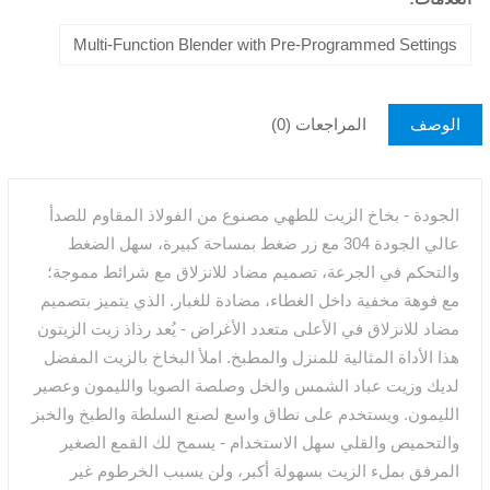
Multi-Function Blender with Pre-Programmed Settings
الوصف
المراجعات (0)
الجودة - بخاخ الزيت للطهي مصنوع من الفولاذ المقاوم للصدأ
عالي الجودة 304 مع زر ضغط بمساحة كبيرة، سهل الضغط
والتحكم في الجرعة، تصميم مضاد للانزلاق مع شرائط مموجة؛
مع فوهة مخفية داخل الغطاء، مضادة للغبار. الذي يتميز بتصميم
مضاد للانزلاق في الأعلى متعدد الأغراض - يُعد رذاذ زيت الزيتون
هذا الأداة المثالية للمنزل والمطبخ. املأ البخاخ بالزيت المفضل
لديك وزيت عباد الشمس والخل وصلصة الصويا والليمون وعصير
الليمون. ويستخدم على نطاق واسع لصنع السلطة والطبخ والخبز
والتحميص والقلي سهل الاستخدام - يسمح لك القمع الصغير
المرفق بملء الزيت بسهولة أكبر، ولن يسبب الخرطوم غير