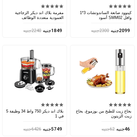
كينوود صانعة الساندوتشات 3*1
مفرمة بلاك اند ديكر الزجاجية
وافل SMM02 أسود
العمودية متعددة الوظائف
2099جنيه
2300جنيه
1849جنيه
2240جنيه
بخاخ زيت للطبخ من بوزموغ، بخاخ
بلاك اند ديكر 750 واط 34 وظيفة 5
زيت الزيتون
في 1
46جنيه
62جنيه
5749جنيه
6426جنيه