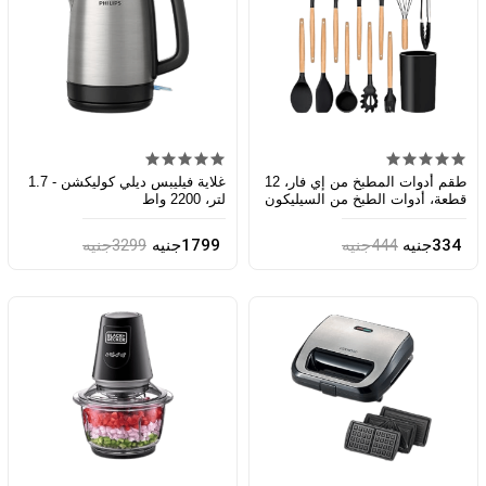
طقم أدوات المطبخ من إي فار، 12
غلاية فيليبس ديلي كوليكشن - 1.7
قطعة، أدوات الطبخ من السيليكون
لتر، 2200 واط
مع حامل
334جنيه
444جنيه
1799جنيه
3299جنيه