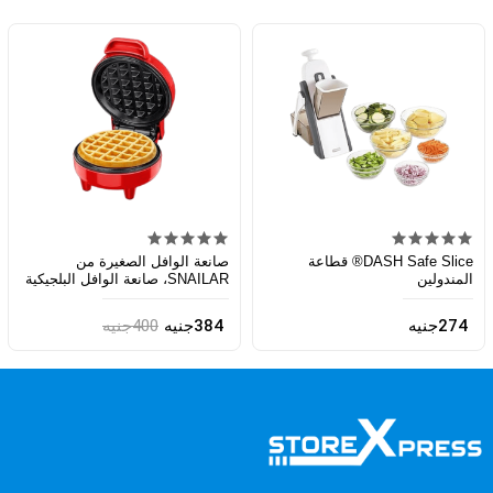
DASH Safe Slice® قطاعة
صانعة الوافل الصغيرة من
المندولين
SNAILAR، صانعة الوافل البلجيكية
274جنيه
384جنيه
400جنيه