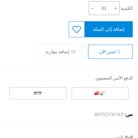
الكمية:
إضافة إلى السلة
اشترِ الآن
إضافة مقارنة
الدفع الآمن المضمون
نص:
B07XZYXYK9
العلامات: