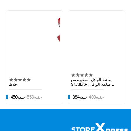
صانعة الوافل الصغيرة من
SNAILAR، صانعة الوافل
خلاط
البلجيكية
400جنيه
384جنيه
550جنيه
450جنيه