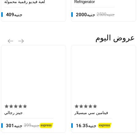
Refrigerator
لعبة فيديو رقمية محمولة
45800جنيه
2500جنيه
2000جنيه
409جنيه
عروض اليوم
أبل آيفون 16 (128 جيجابايت)
43799جنيه
44999جنيه
آيفون 15
2899جنيه
3500جنيه
خوذة لحماية الرأس
35جنيه
ابل ايفون 15 برو ماكس
فيتامين سي ميسيلار
جينز رجالي
1350جنيه
399جنيه
16.35جنيه
301جنيه
حزام آمن للمشي (للأطفال)