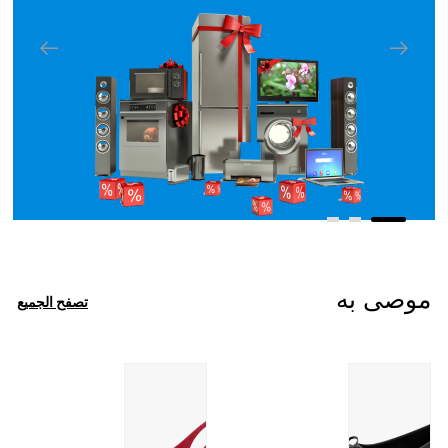
32000جنيه
ابل ايفون 12، 128 جيجا، 4 جيجا رام،
اسود
26950جنيه
ابل ايفون 13 مع فيس تايم - ازرق
32000جنيه
موصى به
تصفح الجميع
ابل ايفون 13 مع فيس تايم
32000جنيه
أبل آيفون 13 (128 جيجابايت) -
ستارلايت