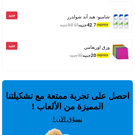
جديد
شامبو- هيد آند شولدرز
42.7جنيه
68.55جنيه
جديد
ورق اوريغامي
20جنيه
30جنيه
احصل على تجربة ممتعة مع تشكيلتنا
المميزة من الألعاب !
تسوّق الآن !