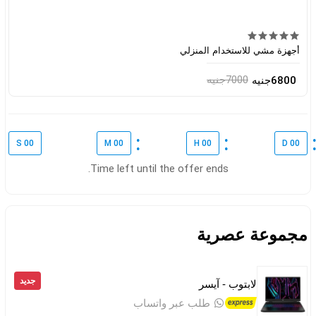
أجهزة مشي للاستخدام المنزلي
7000جنيه
6800جنيه
S
00
M
00
H
00
D
00
Time left until the offer ends.
مجموعة عصرية
جديد
لابتوب - آيسر
طلب عبر واتساب