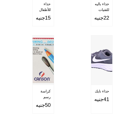
حذاء باليه
حذاء
للفتيات
للأطفال
22جنيه
15جنيه
حذاء نايك
كراسة
رسم
41جنيه
كانسون
50جنيه
25*35سم
12 ورقة