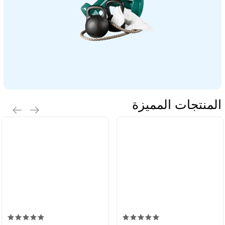
المنتجات المميزة
أبل آيفون 13 (128 جيجابايت) -
ستارلايت
32000جنيه
أبل آيفون 16 (128 جيجابايت)