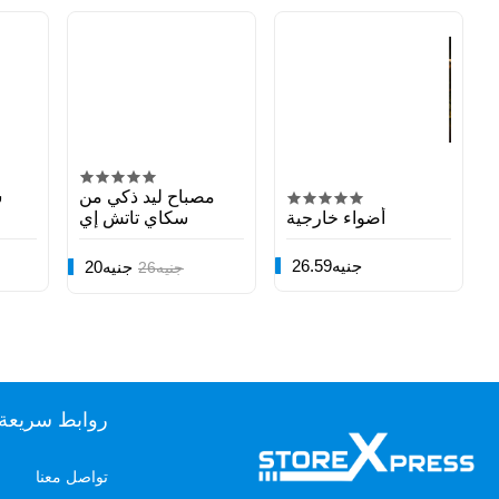
مصباح ليد ذكي من
ش
أضواء خارجية
سكاي تاتش إي
26.59جنيه
20جنيه
26جنيه
روابط سريعة
تواصل معنا