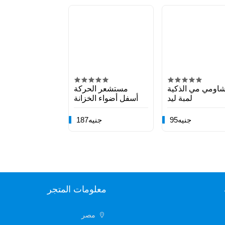
اومي مي الذكية
مستشعر الحركة
لمبة ليد
أسفل أضواء الخزانة
95جنيه
187جنيه
معلومات المتجر
مصر