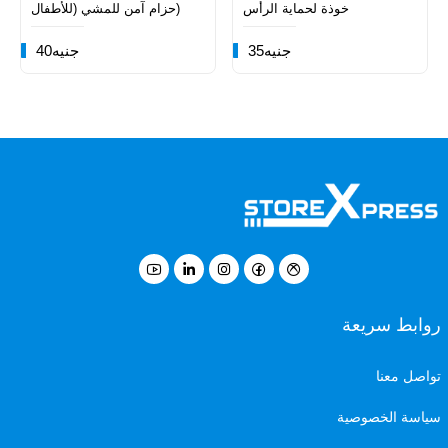
خوذة لحماية الرأس
حزام آمن للمشي (للأطفال)
35جنيه
40جنيه
روابط سريعة
تواصل معنا
سياسة الخصوصية