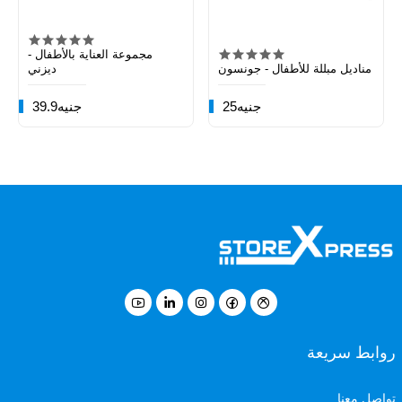
مجموعة العناية بالأطفال -
مناديل مبللة للأطفال - جونسون
ديزني
25جنيه
39.9جنيه
روابط سريعة
تواصل معنا