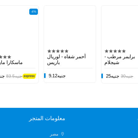
-4%
برايمر مرطب -
أحمر شفاه - لوريال
شيجلام
باريس
ماسكارا مايب
9.12جنيه
25جنيه
80جن
30جنيه
83.5جنيه
معلومات المتجر
مصر