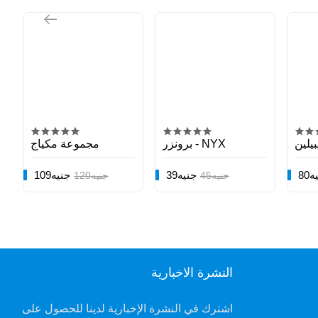
يلين
برونزر - NYX
مجموعة مكياج
يه
39جنيه
109جنيه
45جنيه
120جنيه
النشرة الاخبارية
اشترك في النشرة الإخبارية لدينا للحصول على