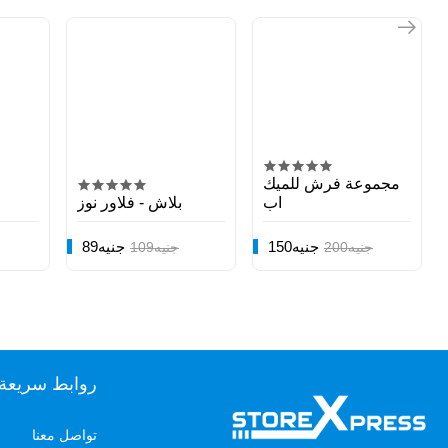
مجموعة فرش للميك
اب
بلاش - فلاور نوز
150جنيه
89جنيه
200جنيه
109جنيه
روابط سريعة
تواصل معنا