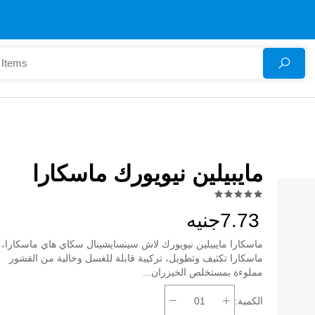
مايبيلين نيويورك ماسكارا
7.73جنيه
ماسكارا مايبيلين نيويورك لاش سينسايشينال سكاي هاي ماسكارا،
ماسكارا تكثيف وتطويل، تركيبة قابلة للغسل وخالية من القشور
مملوءة بمستخلص الخيزران...
الكمية: