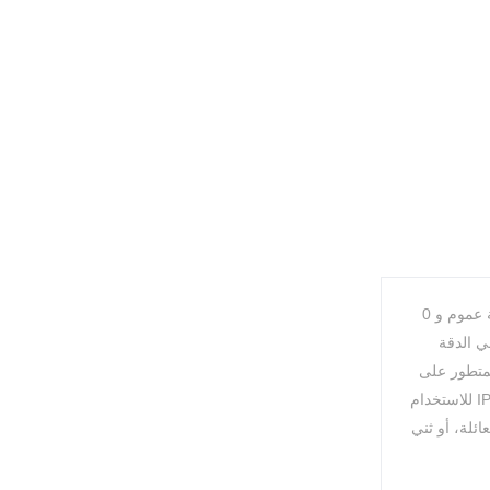
رؤية ليلية ملونة ذكية: توفر أربعة أوضاع رؤية ليلية ذكية صورًا واضحة بالألوان الكاملة أو بالأبيض والأسود، حتى في الظلام الدامس. 0 ~ 355 درجة عموم و 0
ي الدقة
فر مستشعر 1080 بكسل وخوارزميات الأشعة تحت الحمراء المتقدمة فيديو واضح تمامًا ليلاً ونهارًا. يعمل ضغط H.265 المتطور على
تقليل عرض النطاق الترددي للشبكة واستخدام التخزين بنسبة 50% بنفس جودة الفيديو. مقاومة للعوامل الجوية: تصميم مقاوم للعوامل الجوية IP66 للاستخدام
ئلة، أو ثني