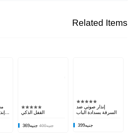
Related Items
إنذار صوتي ضد
السرقة بسدادة الباب
القفل الذكي
إنذ
399جنيه
369جنيه
400جنيه