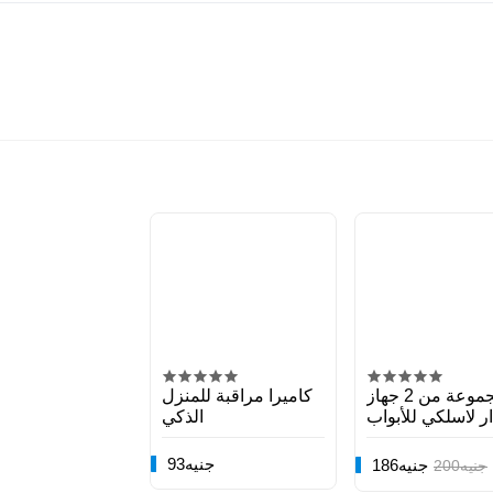
مجموعة من 2 جهاز
كاميرا مراقبة للمنزل
ار لاسلكي للأبواب
الذكي
والنوافذ
93جنيه
186جنيه
200جنيه