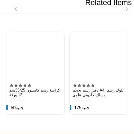
Related Items
دفتر رسم بحجم A4، بلوك رسم
كراسة رسم كانسون 25*35سم
بسلك حلزوني علوي.
12 ورقة
175جنيه
50جنيه