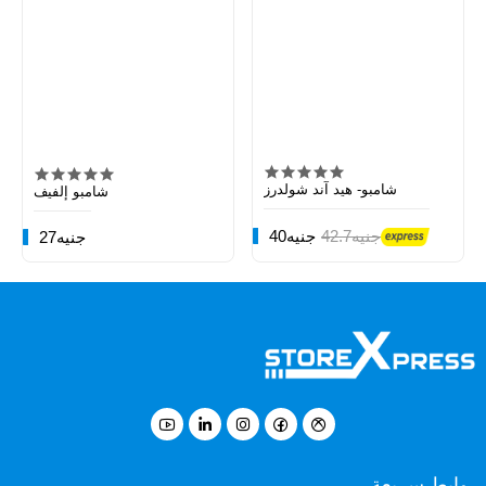
شامبو- هيد آند شولدرز
شامبو إلفيف
42.7جنيه
40جنيه
27جنيه
روابط سريعة