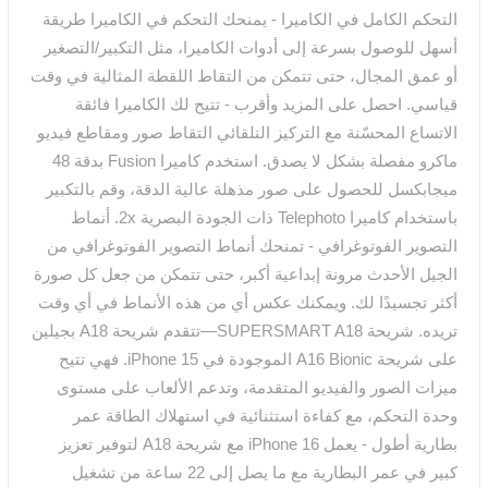
التحكم الكامل في الكاميرا - يمنحك التحكم في الكاميرا طريقة
أسهل للوصول بسرعة إلى أدوات الكاميرا، مثل التكبير/التصغير
أو عمق المجال، حتى تتمكن من التقاط اللقطة المثالية في وقت
قياسي. احصل على المزيد وأقرب - تتيح لك الكاميرا فائقة
الاتساع المحسّنة مع التركيز التلقائي التقاط صور ومقاطع فيديو
ماكرو مفصلة بشكل لا يصدق. استخدم كاميرا Fusion بدقة 48
ميجابكسل للحصول على صور مذهلة عالية الدقة، وقم بالتكبير
باستخدام كاميرا Telephoto ذات الجودة البصرية 2x. أنماط
التصوير الفوتوغرافي - تمنحك أنماط التصوير الفوتوغرافي من
الجيل الأحدث مرونة إبداعية أكبر، حتى تتمكن من جعل كل صورة
أكثر تجسيدًا لك. ويمكنك عكس أي من هذه الأنماط في أي وقت
تريده. شريحة SUPERSMART A18—تتقدم شريحة A18 بجيلين
على شريحة A16 Bionic الموجودة في iPhone 15. فهي تتيح
ميزات الصور والفيديو المتقدمة، وتدعم الألعاب على مستوى
وحدة التحكم، مع كفاءة استثنائية في استهلاك الطاقة عمر
بطارية أطول - يعمل iPhone 16 مع شريحة A18 لتوفير تعزيز
كبير في عمر البطارية مع ما يصل إلى 22 ساعة من تشغيل