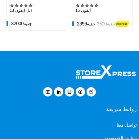
آيفون 15
ابل ايفون 13
32000جنيه
3500جنيه
2899جنيه
روابط سريعة
تواصل معنا
سياسة الخصوصية