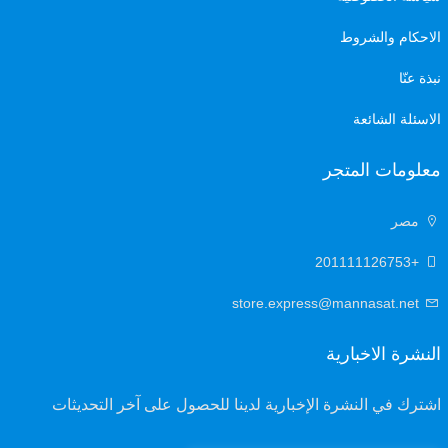
الاحكام والشروط
نبذة عنّا
الاسئلة الشائعة
معلومات المتجر
مصر
+201111126753
store.express@mannasat.net
X
Cookies & Privacy
Is education residence conveying so so. Suppose
النشرة الاخبارية
shyness say ten behaved morning had. Any
unsatiable assistance compliment occasional too
اشترك في النشرة الإخبارية لدينا للحصول على آخر التحديثات
More information
reasonably advantages.