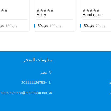
Mixer
Hand mixer
50جنيه
50جنيه
100جن
70جنيه
100جنيه
180جنيه
معلومات المتجر
مصر
ة
+201111126753
store.express@mannasat.net