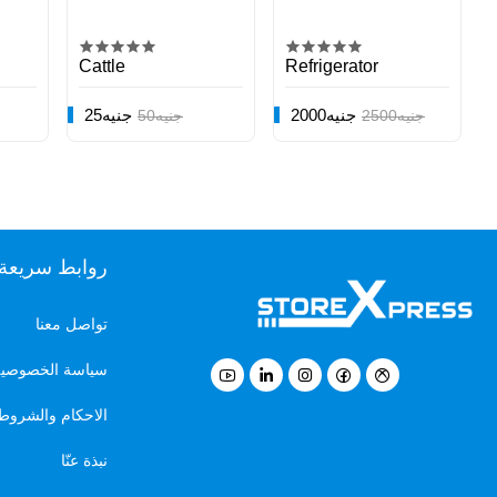
Cattle
Refrigerator
2000جنيه
25جنيه
2500جنيه
50جنيه
روابط سريعة
تواصل معنا
سياسة الخصوصي
الاحكام والشروط
نبذة عنّا