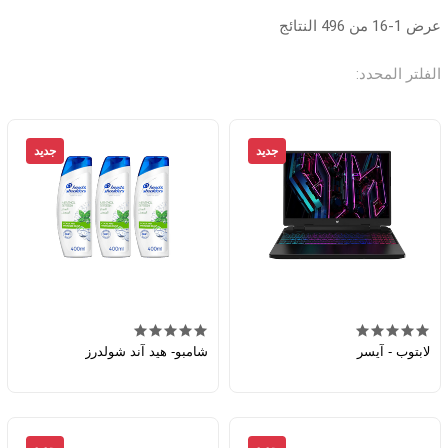
عرض 1-16 من 496 النتائج
الفلتر المحدد:
جديد
جديد
لابتوب - آيسر
شامبو- هيد آند شولدرز