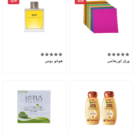
جديد
جديد
ورق اوريغامي
هوغو بوس