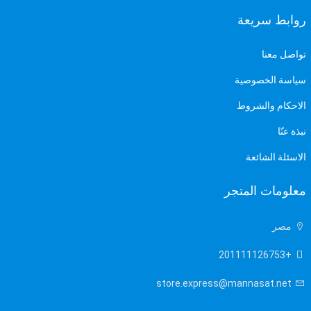
روابط سريعة
تواصل معنا
سياسة الخصوصية
الاحكام والشروط
نبذة عنّا
الاسئلة الشائعة
معلومات المتجر
X
Cookies & Privacy
مصر
Is education residence conveying so so. Suppose
+201111126753
shyness say ten behaved morning had. Any
unsatiable assistance compliment occasional too
store.express@mannasat.net
More information
reasonably advantages.