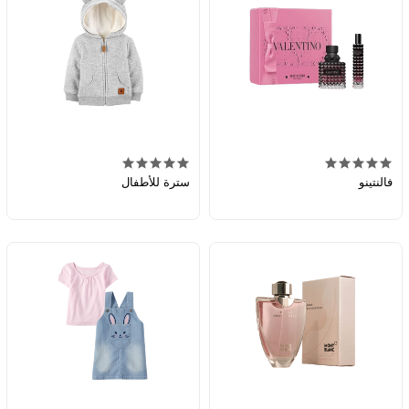
فالنتينو
سترة للأطفال