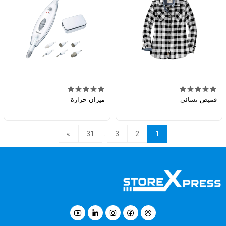
قميص نسائي
ميزان حرارة
...
»
31
3
2
1