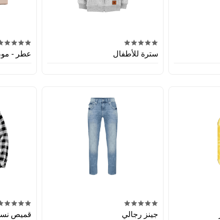
سترة للأطفال
عطر - مون
جينز رجالي
قميص نسا