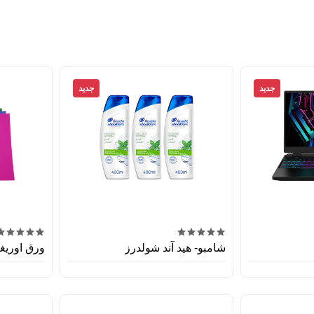
جديد
جديد
شامبو- هيد آند شولدرز
ورق اوريغ