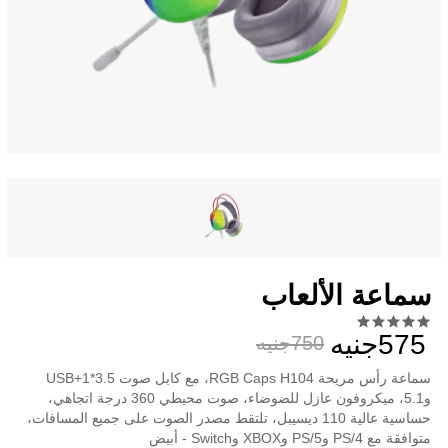
سماعة الألعاب
575جنيه
750جنيه
سماعة رأس مريحة RGB Caps H104، مع كابل صوت 3.5*1+USB
و5.1، ميكروفون عازل للضوضاء، صوت محيطي 360 درجة اتجاهي،
حساسية عالية 110 ديسيبل، تلتقط مصدر الصوت على جميع المسافات،
متوافقة مع PS/4 وPS/5 وXBOX وSwitch - أبيض