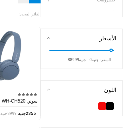
الالكترونيات
الأزياء
الفلتر المحدد:
العناية الصحية
الأسعار
الأمتعة
العناية الشخصية والجمال
السعر:
جنيه
0
-
جنيه
88999
الحيوانات الأليفة ومستلزماتها
الأجهزة الذكية
اللون
المستلزمات الرياضية
سوني WH-CH520 اللاسلكية
الألعاب
2355جنيه
3999جنيه
Home appliances