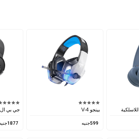
بينجو V-4
جي بي ال تون 20
599جنيه
1877جنيه