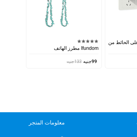
لى الحائط من
Ifundom مطرز الهاتف
99جنيه
133جنيه
معلومات المتجر