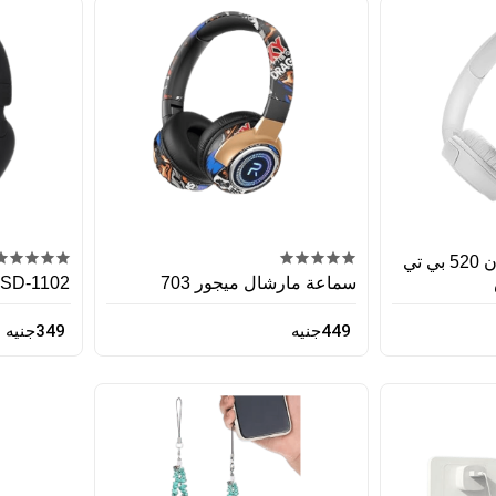
سماعة جي بي ال تون 520 بي تي
سماعة مارشال ميجور 703
 SD-1102
449جنيه
349جنيه