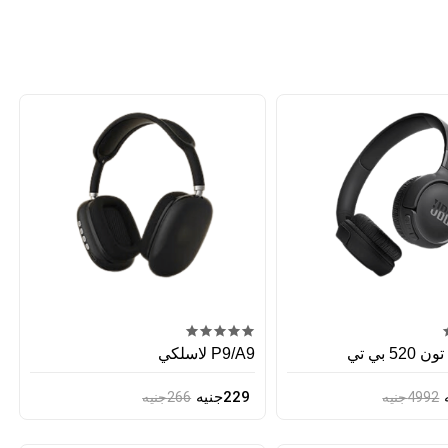
5 بي تي
P9/A9 لاسلكي
229جنيه
4992جنيه
266جنيه