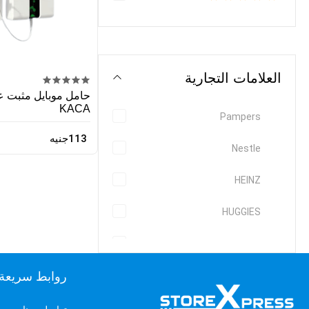
العلامات التجارية
حامل موبايل مثبت ع
KACA
Pampers
113جنيه
Nestle
HEINZ
HUGGIES
GARNIER
HUGO BOSS
روابط سريعة
Head and Shoulders