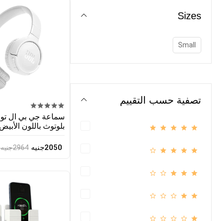
Sizes
Small
تصفية حسب التقييم
بلوتوث باللون الأبيض
2050جنيه
2964جنيه